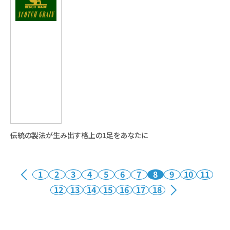
伝統の製法が生み出す格上の1足をあなたに
1
2
3
4
5
6
7
8
9
10
11
12
13
14
15
16
17
18