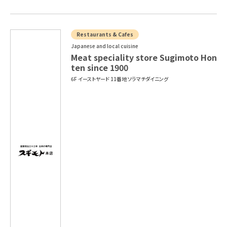
Restaurants & Cafes
Japanese and local cuisine
Meat speciality store Sugimoto Hon
ten since 1900
6F イーストヤード 11番地 ソラマチダイニング