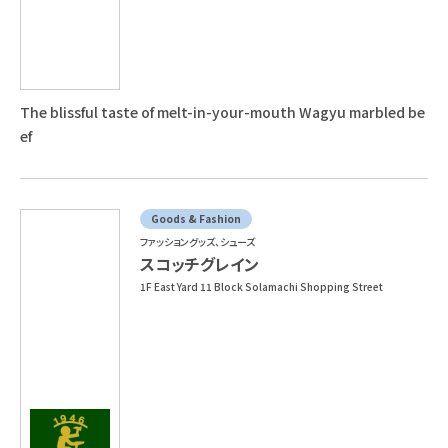
The blissful taste of melt-in-your-mouth Wagyu marbled be
ef
Goods & Fashion
ファッショングッズ、シューズ
スコッチグレイン
1F East Yard 11 Block Solamachi Shopping Street