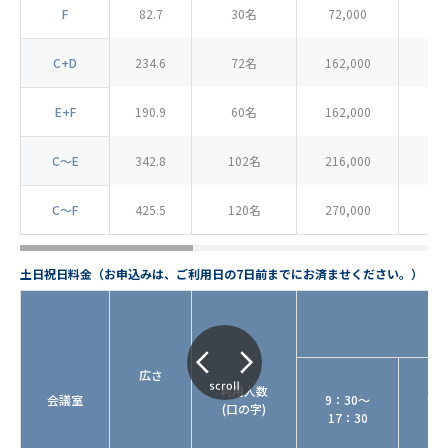
F
82.7
30名
72,000
24
C+D
234.6
72名
162,000
54
E+F
190.9
60名
162,000
54
C～E
342.8
102名
216,000
72
C～F
425.5
120名
270,000
90
土日祝日料金（お申込みは、ご利用日の7日前までにお済ませください。）
広さ
利用人数
会議室
9：30～
9：
(口の字)
17：30
12