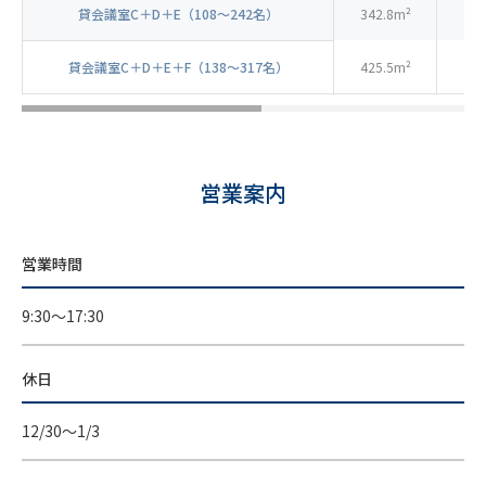
貸会議室C＋D＋E（108～242名）
342.8m²
広さ
広さ
広さ
貸会議室C＋D＋E＋F（138～317名）
425.5m²
81.6m²
108.2m²
82.7m²
収容人数
収容人数
収容人数
営業案内
ロの字／30名、教室／48名、シアター／56名
ロの字／36名、教室／57名、シアター／70名
ロの字／30名、教室／48名、シアター／56名
営業時間
9:30～17:30
休日
12/30～1/3